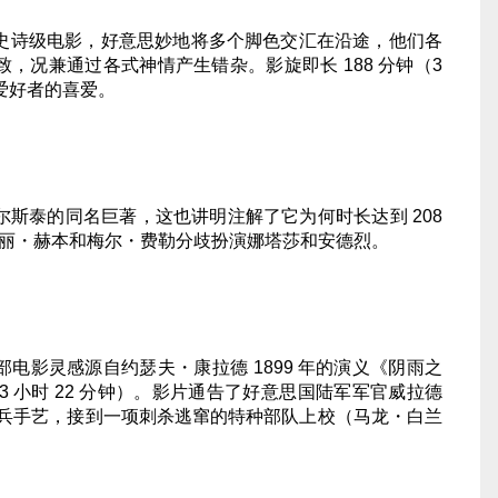
史诗级电影，好意思妙地将多个脚色交汇在沿途，他们各
，况兼通过各式神情产生错杂。影旋即长 188 分钟（3
影爱好者的喜爱。
斯泰的同名巨著，这也讲明注解了它为何时长达到 208
。奥黛丽・赫本和梅尔・费勒分歧扮演娜塔莎和安德烈。
电影灵感源自约瑟夫・康拉德 1899 年的演义《阴雨之
（3 小时 22 分钟）。影片通告了好意思国陆军军官威拉德
当兵手艺，接到一项刺杀逃窜的特种部队上校（马龙・白兰