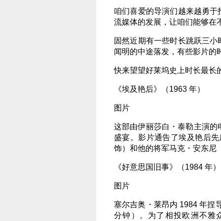
咱们喜爱的导演们越来越勇于
流媒体的发展，让咱们能够在
固然近期有一些时长跳跃三小
闻明的中途落发，有些影片的
快来望望好莱坞史上时长最长
《埃及艳后》（1963 年）
图片
这部由伊丽莎白・泰勒主演的电影
盛宴。影片通告了埃及艳后先
饰）和他的将军马克・安东尼
《好意思国旧事》（1984 年）
图片
塞尔吉奥・莱昂内 1984 年捏
分钟）。为了相投欧洲不雅众的