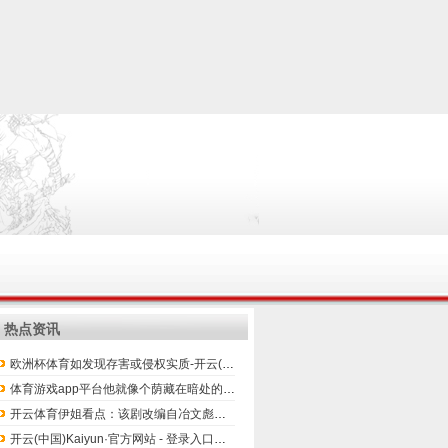
热点资讯
欧洲杯体育如发现存害或侵权实质-开云(中国)Kaiyun·官方网站 登录入口
体育游戏app平台他就像个荫藏在暗处的猎手-开云(中国)Kaiyun·官方网站
开云体育伊姐看点：该剧改编自冶文彪的同名演义-开云(中国)Kaiyun·官方网站
开云(中国)Kaiyun·官方网站 - 登录入口女主的颜值却成了世界吐槽的焦点-