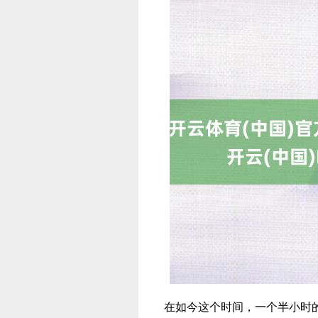
在如今这个时间，一个半小时