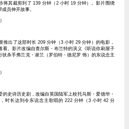
其裁剪到了 139 分钟（2 小时 19 分钟）。影片围绕
帮成员伸开故事。
年）
出了这部时长 209 分钟（3 小时 29 分钟）的电影，
雅看。影片改编自查尔斯・布兰特的演义《听说你刷屋子
行状杀手弗兰克・谢兰（罗伯特・德尼罗 饰）的东说念主
年）
爱的史诗历史剧，改编自英国陆军上校托马斯・爱德华・
长达到令东说念主歌唱的 222 分钟（3 小时 42 分