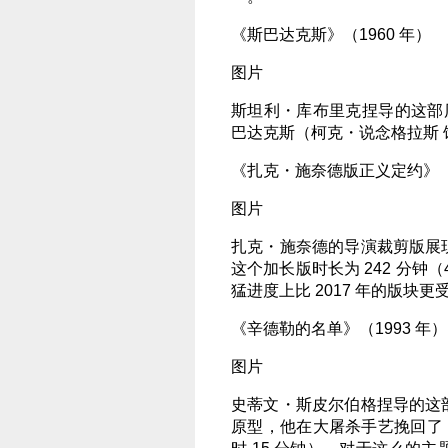
《斯巴达克斯》（1960 年）
图片
斯坦利・库布里克捏导的这部历史
巴达克斯（柯克・说念格拉斯
《扎克・施奈德版正义定约》（2
图片
扎克・施奈德的导演裁剪版展
这个加长版时长为 242 分钟
猛进度上比 2017 年的版块
《辛德勒的名单》（1993 年）
图片
史蒂文・斯皮尔伯格捏导的这
原型，他在大屠杀手艺挽回了 1