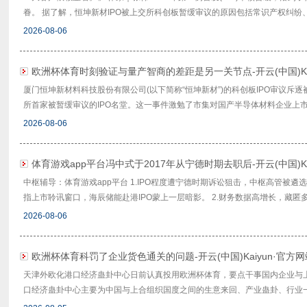
眷。 据了解，恒坤新材IPO被上交所科创板暂缓审议的原因包括常识产权纠纷、收
2026-08-06
欧洲杯体育时刻验证与量产智商的差距是另一关节点-开云(中国)Kai
厦门恒坤新材料科技股份有限公司(以下简称“恒坤新材”)的科创板IPO审议斥逐被
所首家被暂缓审议的IPO名堂。这一事件激勉了市集对国产半导体材料企业上市旅
2026-08-06
体育游戏app平台冯中式于2017年从宁德时期去职后-开云(中国)Ka
中枢辅导：体育游戏app平台 1.IPO程度遭宁德时期诉讼狙击，中枢高管被遴
指上市聆讯窗口，海辰储能赴港IPO蒙上一层暗影。 2.财务数据高增长，藏匿多重
2026-08-06
欧洲杯体育科罚了企业货色通关的问题-开云(中国)Kaiyun·官方
天津外欧化港口经济蛊卦中心日前认真投用欧洲杯体育，要点干事国内企业与
口经济蛊卦中心主要为中国与上合组织国度之间的生意来回、产业蛊卦、行业一样