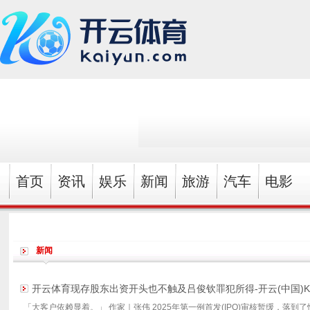
首页
资讯
娱乐
新闻
旅游
汽车
电影
新闻
开云体育现存股东出资开头也不触及吕俊钦罪犯所得-开云(中国)Kai
「大客户依赖显着。」 作家｜张伟 2025年第一例首发(IPO)审核暂缓，落到了