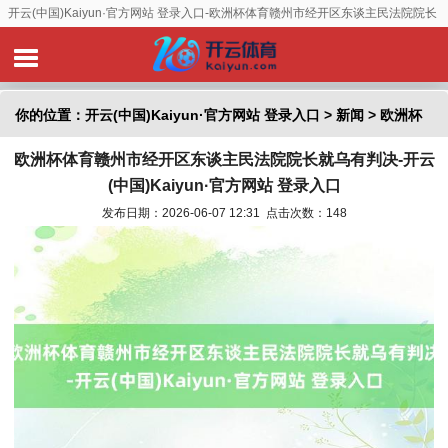
开云(中国)Kaiyun·官方网站 登录入口-欧洲杯体育赣州市经开区东谈主民法院院长
就乌有判决-开云(中国)Kaiyun·官方网站 登录入口
你的位置：
开云(中国)Kaiyun·官方网站 登录入口
>
新闻
> 欧洲杯
欧洲杯体育赣州市经开区东谈主民法院院长就乌有判决-开云
体育赣州市经开区东谈主民法院院长就乌有判决-开云(中国)Kaiyun·
(中国)Kaiyun·官方网站 登录入口
官方网站 登录入口
发布日期：2026-06-07 12:31 点击次数：148