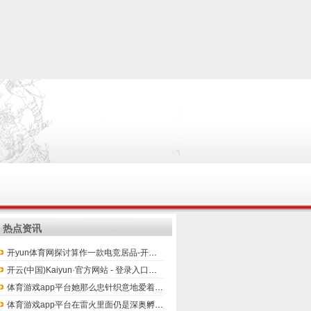
热点资讯
开yun体育网探讨算作一款电竞居品-开云(中国)Kaiyun·官方网站 登录入口
开云(中国)Kaiyun·官方网站 - 登录入口这将让你或者抑遏每一个当作-开云
体育游戏app平台她那么忠针织意地爱着洛风-开云(中国)Kaiyun·官方网站
体育游戏app平台在雷火里面仍是深奥孵化了多年-开云(中国)Kaiyun·官方网