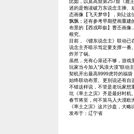
比如，以莫高窟第257窟《鹿
述的是饱读破万东说念主捶、劝
态画像【飞天梦华】，则让这
飘飘；还有参考早期壁画重建
布景的【西戎即叙】曹丕画像
根究。
目前，《镖东说念主》联动已在
说念主齐暗示笃定要支撑一番
炸开了锅。
虽然，光有心扉还不够，游戏
玩家当今加入“风浪大漠”联动
契机开出最高9999虎符的福
始终联动布景。更别说还有自
不错这样说，不管是老玩家想
坑《率土之滨》齐是最好时机
春节将至，何不策马入大漠欧
《率土之滨》这片沙盘，大略
发布于：辽宁省