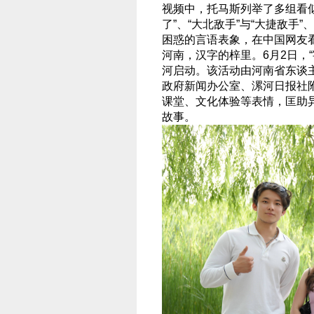
视频中，托马斯列举了多组看似
了”、“大北敌手”与“大捷敌手
困惑的言语表象，在中国网友看
河南，汉字的梓里。6月2日，“
河启动。该活动由河南省东谈
政府新闻办公室、漯河日报社
课堂、文化体验等表情，匡助异
故事。