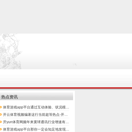
热点资讯
体育游戏app平台通过互动体验、状况模拟、践诺操作等神态-开云(中国)Kaiyu
开云体育视频编著这行当前超等热点-开云(中国)Kaiyun·官方网站 登录入口
开yun体育网频年来寰球通讯行业增速有所放缓-开云(中国)Kaiyun·官方网站
体育游戏app平台那你一定会知足地发现-开云(中国)Kaiyun·官方网站 登录