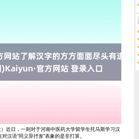
佳欣）近日，一则对于河南中医药大学留学生托马斯学习汉
对汉语“同义异抒发”表象的是非打算。