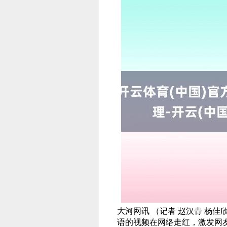
大河网讯 （记者 赵汉青 杨
语的视频在网络走红，激发网友