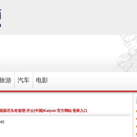
旅游
汽车
电影
尽头有道理-开云(中国)Kaiyun·官方网站 登录入口
40