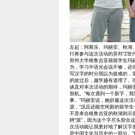
左起：阿斯乐、玛丽安、秋湖
行将参与这次活动的异邦“Z世
郑州大学格鲁吉亚籍留学生玛
为，学习中语光会说不够，还
写汉字的时分我以为挺难的，需
的故过后，越学越有道理了。
谈及对本次活动的期待，玛丽
契机。“每次遇到一个新字，
事。”玛丽安说，她折服这次
源，“况且还能空闲新的留学生
不异来自格鲁吉亚的秋湖则示
聘“源”，因为这个字尽头契合
次活动能让我更好地了解汉字发
是中国文化与历史的一部分。