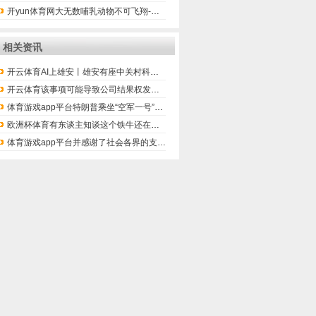
开yun体育网大无数哺乳动物不可飞翔-开云(中国)Kaiyun·官方网站 登录入
相关资讯
开云体育AI上雄安丨雄安有座中关村科技园-开云(中国)Kaiyun·官方网站 登
开云体育该事项可能导致公司结果权发生-开云(中国)Kaiyun·官方网站 登录入
体育游戏app平台特朗普乘坐“空军一号”抵达吉隆坡机场-开云(中国)Kaiyun
欧洲杯体育有东谈主知谈这个铁牛还在不在？还在的话-开云(中国)Kaiyun·官方
体育游戏app平台并感谢了社会各界的支捏-开云(中国)Kaiyun·官方网站 登