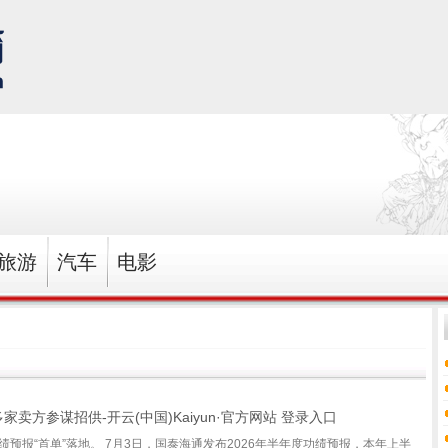
旅游
汽车
电影
方参谋招供-开云(中国)Kaiyun·官方网站 登录入口
预报“首单”落地。 7月3日，国泰海通发布2026年半年度功绩预报，本年上半