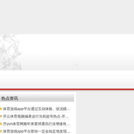
热点资讯
体育游戏app平台通过互动体验、状况模拟、践诺操作等神态-开云(中国)Kaiyu
开云体育视频编著这行当前超等热点-开云(中国)Kaiyun·官方网站 登录入口
开yun体育网频年来寰球通讯行业增速有所放缓-开云(中国)Kaiyun·官方网站
体育游戏app平台那你一定会知足地发现-开云(中国)Kaiyun·官方网站 登录