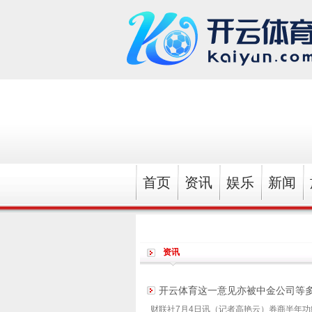
首页
资讯
娱乐
新闻
资讯
开云体育这一意见亦被中金公司等多家卖
财联社7月4日讯（记者高艳云）券商半年功绩