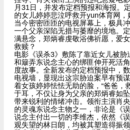
月31日，并发布定档预报和海报。
的女儿婷婷悲泣呼救开yun体育网
当今密密匝匝的电视屏幕上，极具
一个父亲深陷无措与萎靡的境地。
满悬念，郑炳睿虔敬浴佛祈愿，爱
救赎？
电影《误杀3》敷陈了靠近女儿被胁
和簸弄东说念主心的绑匪伸开死活
度故事。全新发布的定档预报中，
电视墙，显现出这宗胁迫案早有预
着女孩婷婷怯怯无助的脸，“爸爸，
于耳，不仅让身为父亲的郑炳睿如
带来锐利的情绪冲击。领衔主演肖
的灵魂东说念主物之一，非论是《
说念主付出一切的李维杰，依然《误
观失望的林日朗，均被其塑造得振