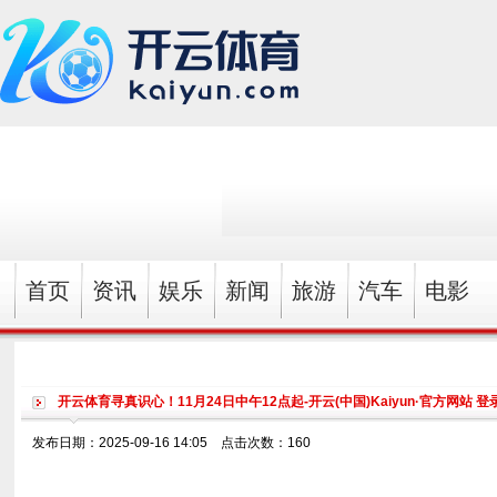
首页
资讯
娱乐
新闻
旅游
汽车
电影
开云体育寻真识心！11月24日中午12点起-开云(中国)Kaiyun·官方网站 登
发布日期：2025-09-16 14:05 点击次数：160