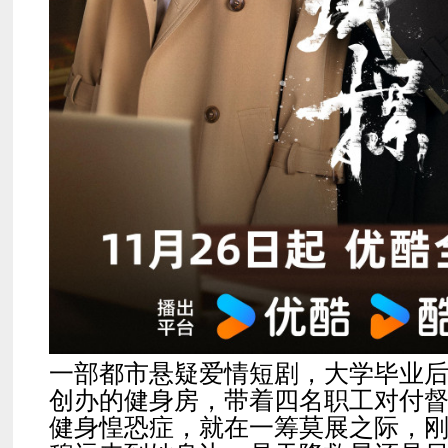
一部都市悬疑爱情短剧，大学毕业
创办的健身房，带着四名职工对付
健身惶恐症，就在一筹莫展之际，