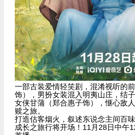
一部古装爱情轻笑剧，混淆视听的
饰），男扮女装混入明夷山庄，结
女侠甘蒲（郑合惠子饰），惬心敌
赎之旅。
打造估客烟火，叙述东说念主间百
成长之旅行将开场！11月28日中午